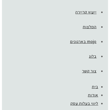
ייעוץ קריירה
המלצות
mojo בארגונים
בלוג
צור קשר
בית
ראשי
»
DREAMS TO MONEY
אודות
PHOTO-2024-05-11-13-35-00 (12)
ליווי בעלות עסק