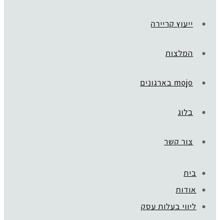
ייעוץ קריירה
המלצות
mojo בארגונים
בלוג
צור קשר
בית
ראשי
»
DREAMS TO MONEY
אודות
PHOTO-2024-05-11-13-35-00 (10)
ליווי בעלות עסק