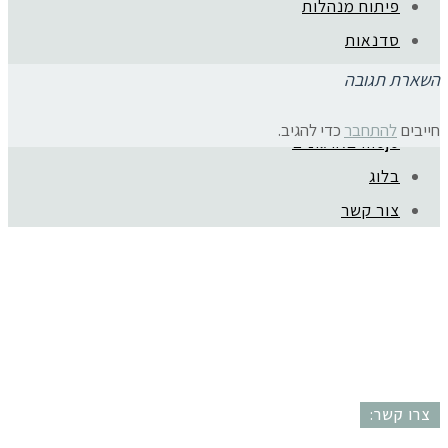
פיתוח מנהלות
סדנאות
ייעוץ קריירה
השארת תגובה
המלצות
חייבים
להתחבר
כדי להגיב.
mojo בארגונים
קהילת סלוניקי 1, תל אביב |
052-6773963
בלוג
© כל הזכויות שמורות לגלית שול |
מדיניות פרטיות
צור קשר
עיצוב:
נסטיה פייביש
| ביצוע:
zivuch
צרו קשר: