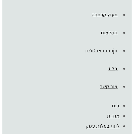
ייעוץ קריירה
המלצות
mojo בארגונים
בלוג
צור קשר
בית
ראשי
»
DREAMS TO MONEY
אודות
PHOTO-2024-05-11-13-34-59 (2)
ליווי בעלות עסק