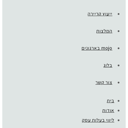
ייעוץ קריירה
המלצות
mojo בארגונים
בלוג
צור קשר
בית
ראשי
»
DREAMS TO MONEY
אודות
גלית שול
ליווי בעלות עסק