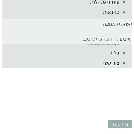
פיתוח מנהלות
סדנאות
ייעוץ קריירה
השארת תגובה
המלצות
חייבים
להתחבר
כדי להגיב.
mojo בארגונים
קהילת סלוניקי 1, תל אביב |
052-6773963
בלוג
© כל הזכויות שמורות לגלית שול |
מדיניות פרטיות
צור קשר
עיצוב:
נסטיה פייביש
| ביצוע:
zivuch
צרו קשר: