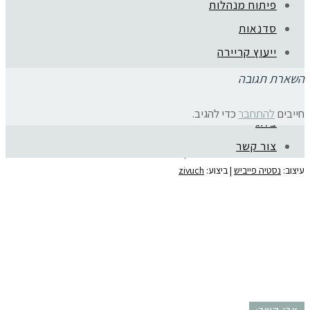
Testimonials Instagram Post
פיתוח מנהלות
סדנאות
ייעוץ קריירה
המלצות
השארת תגובה
mojo בארגונים
חייבים
להתחבר
כדי להגיב.
בלוג
קהילת סלוניקי 1, תל אביב |
052-6773963
צור קשר
© כל הזכויות שמורות לגלית שול |
מדיניות פרטיות
עיצוב:
נסטיה פייביש
| ביצוע:
zivuch