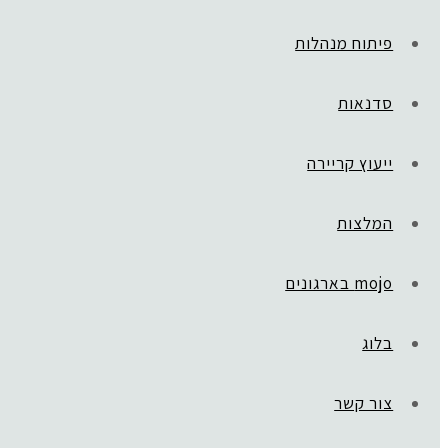
פיתוח מנהלות
סדנאות
ייעוץ קריירה
המלצות
mojo בארגונים
בלוג
ראשי
»
CBG
ern Client Testimonials Instagram Post (6)
צור קשר