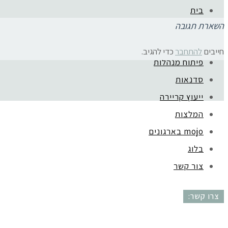
בית
השארת תגובה
אודות
ליווי בעלות עסק
חייבים
להתחבר
כדי להגיב.
פיתוח מנהלות
קהילת סלוניקי 1, תל אביב |
052-6773963
סדנאות
ייעוץ קריירה
המלצות
mojo בארגונים
בלוג
צור קשר
צרו קשר: