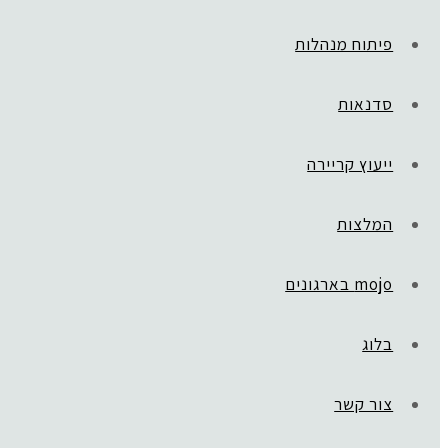
פיתוח מנהלות
סדנאות
ייעוץ קריירה
המלצות
mojo בארגונים
בלוג
ראשי
»
CBG
ern Client Testimonials Instagram Post (5)
צור קשר