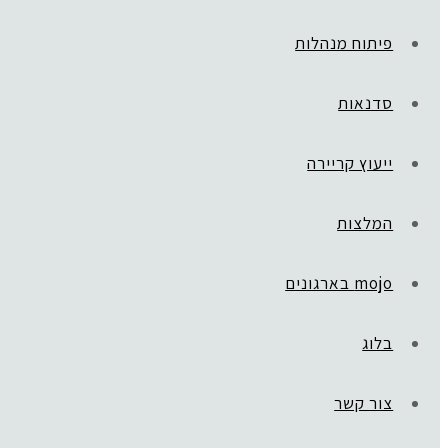
פיתוח מנהלות
סדנאות
ייעוץ קריירה
המלצות
mojo בארגונים
בלוג
ראשי
»
CBG
ern Client Testimonials Instagram Post (5)
צור קשר