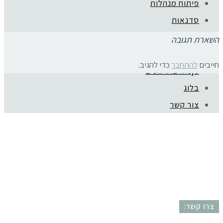
פיתוח מנהלות
סדנאות
ייעוץ קריירה
השארת תגובה
המלצות
חייבים
להתחבר
כדי להגיב.
mojo בארגונים
קהילת סלוניקי 1, תל אביב |
052-6773963
בלוג
© כל הזכויות שמורות לגלית שול |
מדיניות פרטיות
צור קשר
עיצוב:
נסטיה פייביש
| ביצוע:
zivuch
צרו קשר: