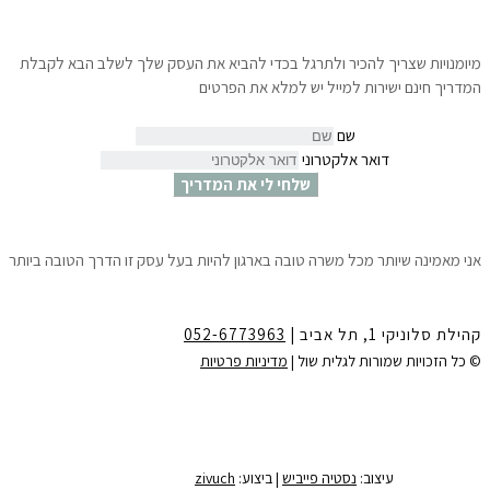
מיומנויות שצריך להכיר ולתרגל בכדי להביא את העסק שלך לשלב הבא לקבלת
המדריך חינם ישירות למייל יש למלא את הפרטים
שם
דואר אלקטרוני
שלחי לי את המדריך
אני מאמינה שיותר מכל משרה טובה בארגון להיות בעל עסק זו הדרך הטובה ביותר
לצמיחה הגשמה ושפע.
10 צעדים פשוטים שיאפשרו לך לדעת ״איך לפתוח עסק עוד לפני שמתפטרים״
ולהתחיל לחיות את החלומות שלך.
קהילת סלוניקי 1, תל אביב |
052-6773963
לקבלת המדריך חינם ישירות למייל
יש למלא את הפרטים:
© כל הזכויות שמורות לגלית שול |
מדיניות פרטיות
שם
דואר אלקטרוני
שלחי לי את המדריך
עיצוב:
נסטיה פייביש
| ביצוע:
zivuch