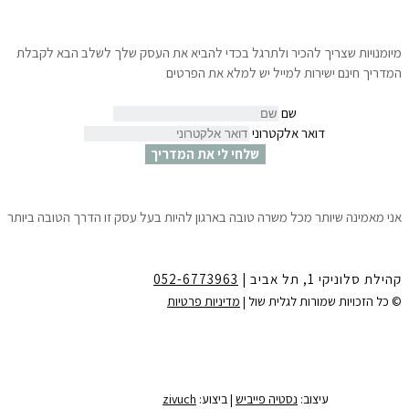
מיומנויות שצריך להכיר ולתרגל בכדי להביא את העסק שלך לשלב הבא לקבלת
המדריך חינם ישירות למייל יש למלא את הפרטים
שם
דואר אלקטרוני
שלחי לי את המדריך
אני מאמינה שיותר מכל משרה טובה בארגון להיות בעל עסק זו הדרך הטובה ביותר
לצמיחה הגשמה ושפע.
10 צעדים פשוטים שיאפשרו לך לדעת ״איך לפתוח עסק עוד לפני שמתפטרים״
ולהתחיל לחיות את החלומות שלך.
קהילת סלוניקי 1, תל אביב |
052-6773963
לקבלת המדריך חינם ישירות למייל
יש למלא את הפרטים:
© כל הזכויות שמורות לגלית שול |
מדיניות פרטיות
שם
דואר אלקטרוני
שלחי לי את המדריך
עיצוב:
נסטיה פייביש
| ביצוע:
zivuch