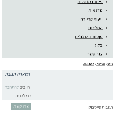
פיתוח מנהלות
סדנאות
ייעוץ קריירה
קהילת סלוניקי 1, תל אביב |
052-6773963
המלצות
© כל הזכויות שמורות לגלית שול |
מדיניות פרטיות
עיצוב:
נסטיה פייביש
| ביצוע:
zivuch
mojo בארגונים
בלוג
צור קשר
ראשי
»
השראה
»
פסח 2024
השארת תגובה
אביב פסח
חייבים
להתחבר
כדי להגיב.
צרו קשר:
תגובות פייסבוק