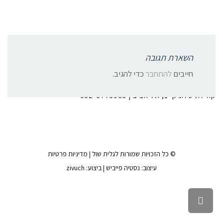
השארת תגובה
צרו קשר:
חייבים
להתחבר
כדי להגיב.
קהילת סלוניקי 1, תל אביב |
052-6773963
© כל הזכויות שמורות לגלית שול |
מדיניות פרטיות
עיצוב:
נסטיה פייביש
| ביצוע:
zivuch
גלילה לראש העמוד