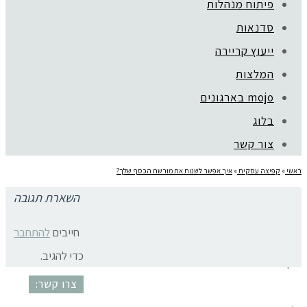
פיתוח מנהלות
סדנאות
ייעוץ קריירה
קהילת סלוניקי 1, תל אביב |
052-6773963
המלצות
© כל הזכויות שמורות לגלית שול |
מדיניות פרטיות
עיצוב:
נסטיה פייביש
| ביצוע:
zivuch
mojo בארגונים
בלוג
צור קשר
ראשי
»
קפיצה עסקית
»
איך אפשר לשנות את מורשת הכסף שלך?
השארת תגובה
האם נשים יכולות לעשות כסף?
חייבים
להתחבר
כדי להגיב.
כסף ונשים גלית שול
צרו קשר: