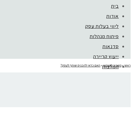
בית
אודות
קהילת סלוניקי 1, תל אביב |
052-6773963
ליווי בעלות עסק
פיתוח מנהלות
סדנאות
ייעוץ קריירה
ראשי
»
משכיר לעצמאי
המלצות
»
האם כדאי להכניס שותף לעסק?
mojo בארגונים
האם כדאי להכניס שותף לעסק
בלוג
צור קשר