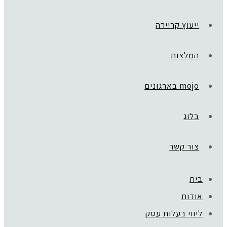
ייעוץ קריירה
המלצות
mojo בארגונים
בלוג
צור קשר
בית
ראשי
»
בית חדש
אודות
txt2
ליווי בעלות עסק