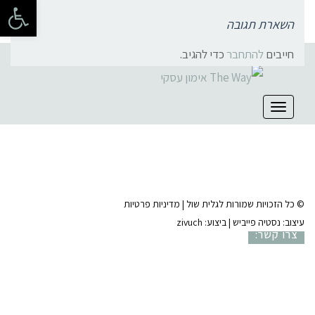
פתח 
השארת תגובה
חייבים
להתחבר
כדי להגיב.
קהילת סלוניקי 1, תל אביב |
052-6773963
תפריט
© כל הזכויות שמורות לגלית שול |
מדיניות פרטיות
עיצוב:
נסטיה פייביש
| ביצוע:
zivuch
צרו קשר: