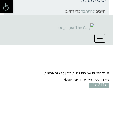
פתח 
השארת תגובה
חייבים
להתחבר
כדי להגיב.
קהילת סלוניקי 1, תל אביב |
052-6773963
תפריט
© כל הזכויות שמורות לגלית שול |
מדיניות פרטיות
עיצוב:
נסטיה פייביש
| ביצוע:
zivuch
צרו קשר: