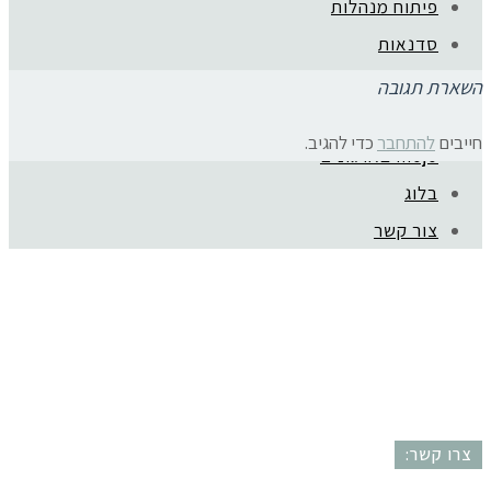
פיתוח מנהלות
סדנאות
ייעוץ קריירה
השארת תגובה
המלצות
חייבים
להתחבר
כדי להגיב.
mojo בארגונים
קהילת סלוניקי 1, תל אביב |
052-6773963
בלוג
© כל הזכויות שמורות לגלית שול |
מדיניות פרטיות
צור קשר
עיצוב:
נסטיה פייביש
| ביצוע:
zivuch
צרו קשר: