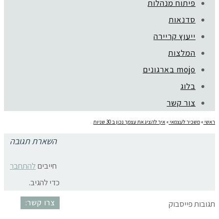
פיתוח מנהלות
סדנאות
ייעוץ קריירה
קהילת סלוניקי 1, תל אביב |
052-6773963
המלצות
© כל הזכויות שמורות לגלית שול |
מדיניות פרטיות
עיצוב:
נסטיה פייביש
| ביצוע:
zivuch
mojo בארגונים
בלוג
צור קשר
ראשי
»
משכיר לעצמאי
»
איך להציג את עצמך נכון ב 30 שניות
השארת תגובה
איך להציג את עצמך
חייבים
להתחבר
כדי להגיב.
צרו קשר:
תגובות פייסבוק