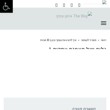
פתח 
תפריט
ראשי
»
משכיר לעצמאי
»
איך להציג את עצמך נכון ב 30 שניות
גלית שול מאמנת עסקית 1
תגובות פייסבוק
השארת תגובה