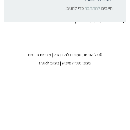
צרו קשר:
חייבים
להתחבר
כדי להגיב.
קהילת סלוניקי 1, תל אביב |
052-6773963
© כל הזכויות שמורות לגלית שול |
מדיניות פרטיות
עיצוב:
נסטיה פייביש
| ביצוע:
zivuch