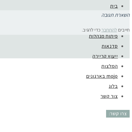
בית
השארת תגובה
אודות
ליווי בעלות עסק
חייבים
להתחבר
כדי להגיב.
פיתוח מנהלות
קהילת סלוניקי 1, תל אביב |
052-6773963
סדנאות
ייעוץ קריירה
המלצות
mojo בארגונים
בלוג
צור קשר
צרו קשר: