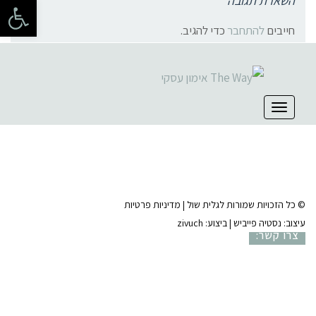
פתח 
השארת תגובה
חייבים
להתחבר
כדי להגיב.
קהילת סלוניקי 1, תל אביב |
052-6773963
תפריט
© כל הזכויות שמורות לגלית שול |
מדיניות פרטיות
עיצוב:
נסטיה פייביש
| ביצוע:
zivuch
צרו קשר: