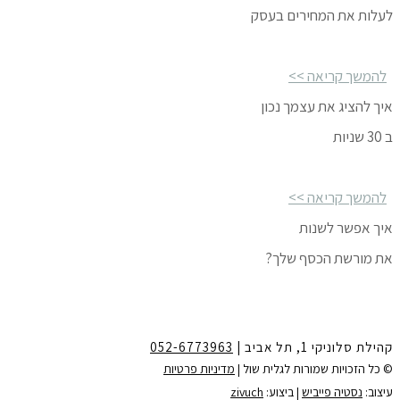
לעלות את המחירים בעסק
להמשך קריאה >>
איך להציג את עצמך נכון
ב 30 שניות
להמשך קריאה >>
איך אפשר לשנות
את מורשת הכסף שלך?
להמשך קריאה >>
קהילת סלוניקי 1, תל אביב |
052-6773963
© כל הזכויות שמורות לגלית שול |
מדיניות פרטיות
צרו קשר:
עיצוב:
נסטיה פייביש
| ביצוע:
zivuch