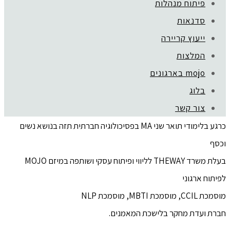
פיתוח מנהלות
סדנאות
הי, אני גלית שול
ייעוץ קריירה
מאמנת עסקית ותעסוקתית,
המלצות
אני עוזרת לא.נשים להתחבר למסלול תעסוקתי מצליח כדרך
mojo בארגונים
להתפתחות אישית ובטחון כלכלי.
בלוג
בעלת תואר ראשון BA בפסיכולוגיה אוניברסיטת בן גוריון
צור קשר
תואר שני מנהל עסקים MBA אוניברסיטת תל אביב
כרגע בלימודי תואר שני MA בפסיכולוגיה חברתית תזה בנושא נשים
וכסף
אודות
בעלת משרד THEWAY לליווי ופיתוח עסקי ושותפה במיזם MOJO
לפיתוח ארגוני
מוסמכת CCIL, מוסמכת MBTI, מוסמכת NLP
חברת ועדת מחקר בלישכת המאמנים.