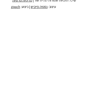
© כל הזכויות שמורות לגלית שול |
מדיניות פרטיות
עיצוב:
נסטיה פייביש
| ביצוע:
zivuch