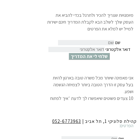
מיומנויות שצריך להכיר ולתרגל בכדי להביא את
העסק שלך לשלב הבא לקבלת המדריך חינם ישירות
למייל יש למלא את הפרטים
שם
דואר אלקטרוני
שלחי לי את המדריך
אני מאמינה שיותר מכל משרה טובה בארגון להיות
בעל עסק זו הדרך הטובה ביותר לצמיחה הגשמה
ושפע.
10 צעדים פשוטים שיאפשרו לך לדעת ״איך לפתוח
עסק עוד לפני שמתפטרים״ ולהתחיל לחיות את
החלומות שלך.
לקבלת המדריך חינם ישירות למייל
יש למלא את
קהילת סלוניקי 1, תל אביב |
052-6773963
הפרטים:
שם