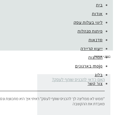
בית
אודות
ליווי בעלות עסק
פיתוח מנהלות
סדנאות
ייעוץ קריירה
ראשי
»
שותפים
המלצות
mojo בארגונים
בלוג
האם כדאי להכניס שותף לעסק?
צור קשר
"ממש לא ממליצה לך להכניס שותף לעסק" ראיתי איך היא מתכווצת ונסגר
מאבדת את ההקשבה