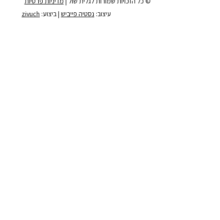
© כל הזכויות שמורות לגלית שול |
מדיניות פרטיות
עיצוב:
נסטיה פייביש
| ביצוע:
zivuch