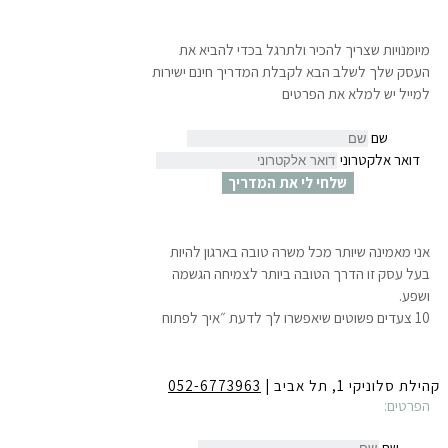
מיומנויות שצריך להכיר ולתרגל בכדי להביא את
העסק שלך לשלב הבא לקבלת המדריך חינם ישירות
למייל יש למלא את הפרטים
שם
דואר אלקטרוני
שלחי לי את המדריך
אני מאמינה שיותר מכל משרה טובה בארגון להיות
בעל עסק זו הדרך הטובה ביותר לצמיחה הגשמה
ושפע.
10 צעדים פשוטים שיאפשרו לך לדעת ״איך לפתוח
עסק עוד לפני שמתפטרים״ ולהתחיל לחיות את
החלומות שלך.
לקבלת המדריך חינם ישירות למייל
יש למלא את
קהילת סלוניקי 1, תל אביב |
052-6773963
הפרטים:
שם