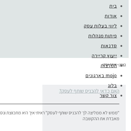
בית
אודות
ליווי בעלות עסק
פיתוח מנהלות
סדנאות
ייעוץ קריירה
ראשי
»
שותף עסקי
המלצות
mojo בארגונים
בלוג
האם כדאי להכניס שותף לעסק?
צור קשר
"ממש לא ממליצה לך להכניס שותף לעסק" ראיתי איך היא מתכווצת ונסגר
מאבדת את ההקשבה