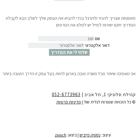
מיומנויות שצריך להכיר ולתרגל בכדי להביא את העסק שלך לשלב הבא לקבלת
המדריך חינם ישירות למייל יש למלא את הפרטים
שם
דואר אלקטרוני
שלחי לי את המדריך
אני מאמינה שיותר מכל משרה טובה בארגון להיות בעל עסק זו הדרך הטובה ביותר
לצמיחה הגשמה ושפע.
10 צעדים פשוטים שיאפשרו לך לדעת ״איך לפתוח עסק עוד לפני שמתפטרים״
ולהתחיל לחיות את החלומות שלך.
קהילת סלוניקי 1, תל אביב |
052-6773963
לקבלת המדריך חינם ישירות למייל
יש למלא את הפרטים:
© כל הזכויות שמורות לגלית שול |
מדיניות פרטיות
שם
דואר אלקטרוני
שלחי לי את המדריך
עיצוב:
נסטיה פייביש
| ביצוע:
zivuch