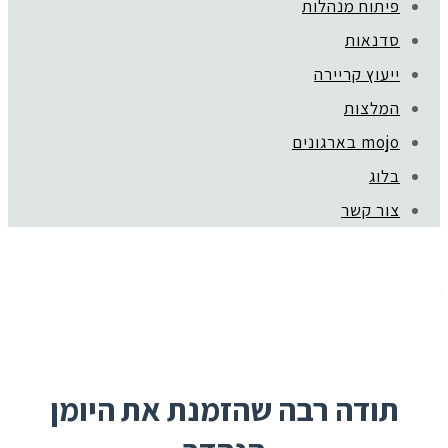
פיתוח מנהלות
סדנאות
ייעוץ קריירה
יומן תכנון שנתי 2021
המלצות
mojo בארגונים
איזה כיף!
בלוג
צור קשר
planner תודה
תודה רבה שהזמנת את היומן