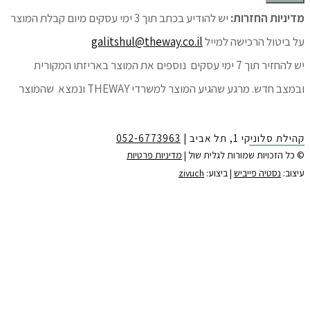
מדיניות החזרות:
יש להודיע בכתב תוך 3 ימי עסקים מיום קבלת המוצר
על ביטול הרכישה למייל
galitshul@theway.co.il
יש להחזיר תוך 7 ימי עסקים נוספים את המוצר באריזתו המקורית
ובמצב חדש. מרגע שהגיע המוצר למשרדי THEWAY ונמצא שהמוצר
לא ניזוק או נפגע מעבר לסביר, יועבר ללקוח/ה זיכוי של מחיר המוצר.
קהילת סלוניקי 1, תל אביב |
052-6773963
צרו קשר:
© כל הזכויות שמורות לגלית שול |
מדיניות פרטיות
עיצוב:
נסטיה פייביש
| ביצוע:
zivuch