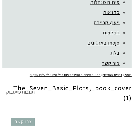
עיצוב:
נסטיה פייביש
| ביצוע:
zivuch
פיתוח מנהלות
סדנאות
ייעוץ קריירה
המלצות
mojo בארגונים
בלוג
צור קשר
ראשי
»
דברים שלמדתי
»
תבניות סיפורים אוניברסליות ככלי אימוני לבעלות עסקים
The_Seven_Basic_Plots,_book_cover
תגובות פייסבוק
(1)
צרו קשר: