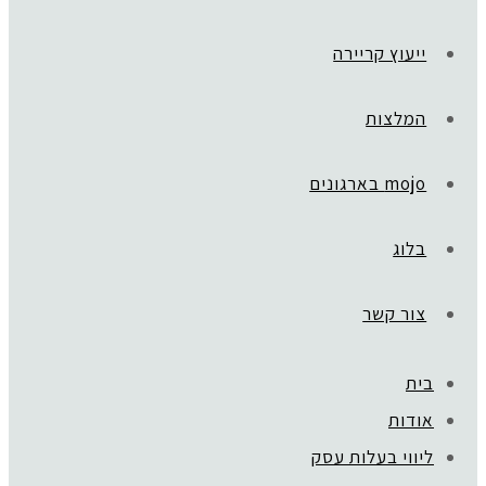
ייעוץ קריירה
המלצות
mojo בארגונים
בלוג
צור קשר
בית
אודות
קהילת סלוניקי 1, תל אביב |
052-6773963
ליווי בעלות עסק
© כל הזכויות שמורות לגלית שול |
מדיניות פרטיות