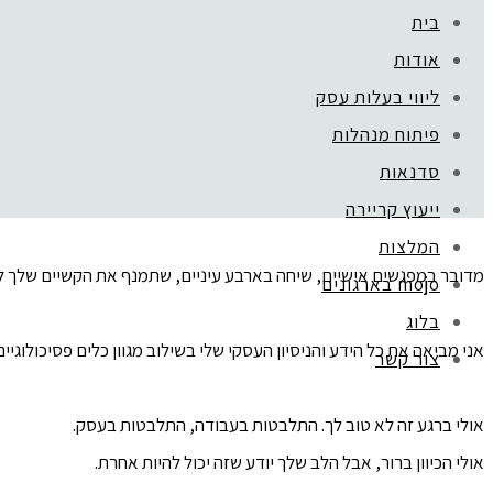
בית
אין כאן נוסחה אחת להצלחה.
אודות
אין נוסחה שאמורה להתאים לכווווולם אבל לא מתאימה באמת לך. אבל יש
ליווי בעלות עסק
פיתוח מנהלות
יש כאן תהליך אישי, ממוקד וקצר שמתאים את עצמו בדיוק אליך.
סדנאות
שיטה להתפתחות אישית וצמיחה עסקית שמתאימה בדיוק לעסק שלך.
ייעוץ קריירה
המלצות
מדובר במפגשים אישיים, שיחה בארבע עיניים, שתמנף את הקשיים שלך לה
mojo בארגונים
מפגשים אישיים
בלוג
אני מביאה את כל הידע והניסיון העסקי שלי בשילוב מגוון כלים פסיכולוגיי
צור קשר
אולי ברגע זה לא טוב לך. התלבטות בעבודה, התלבטות בעסק.
אולי הכיוון ברור, אבל הלב שלך יודע שזה יכול להיות אחרת.