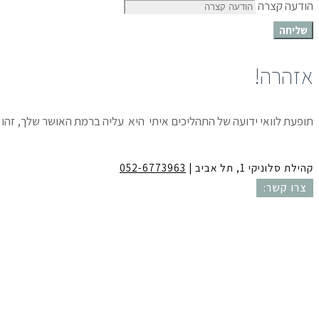
הודעה קצרה
שליחה
אזהרה!
תופעת לוואי ידועה של התהליכים איתי היא עליה ברמת האושר שלך, זהו
נא לקחת זאת בחשבון בטרם התחלת התהליך.
קהילת סלוניקי 1, תל אביב |
052-6773963
צרו קשר:
גלילה
לראש