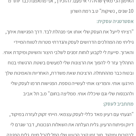
האימון הכי מאיץ שהיה לי אי פעם. להזכירך, אני מתאמנת כבר יותר מ
10 שנים , נשיקות" ט.ב רמת השרון
אסטרטגיה עסקית:
"רציתי לייעל את העסק שלי אותו אני מנהלת לבד. דרך הפגישות איתך,
גיליתי מה המהלכים הדרושים לעסק והגדרתי מטרות לטווח המיידי
והארוך. סייעת לי לקבוע לוחות זמנים לשלבי היצור והשיווק ומיקדת אותי.
התהליך עזר לי להפוך את הרצונות שלי למעשים בשטח. הרגשתי בנוח
ובטוח כבר מההתחלה. הרצינות שאת משדרת, האחריות והאמינות שלך
הירגעו אותי. והמריצו אותי לעשייה נוספת. הפגישות תרמו לעסק שלי
ולהכנסות שלי וגם שיכללו אותי. ממליצה בחום." מ.ב תל אביב
מתחביב לעסק:
"הגעתי עם רעיון מאד כללי לעסק עצמאי. הייתי זקוק לעזרה במיקוד,
דיוק ופיתוח הרעיון. גלית העלתה את השאלות הנכונות, דבר שגרם לי
לבהירות ומיקוד. תוך זמן קצר הרעיון שלי החל לקבל חיים. גלית הפגינה