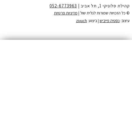
קהילת סלוניקי 1, תל אביב |
052-6773963
© כל הזכויות שמורות לגלית שול |
מדיניות פרטיות
צרו קשר:
עיצוב:
נסטיה פייביש
| ביצוע:
zivuch
שם
דואר אלקטרוני
רשמי אותי >>
מיומנויות שצריך להכיר ולתרגל בכדי להביא את העסק שלך לשלב
הבא