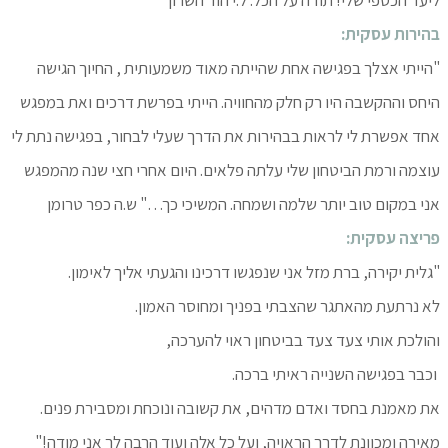
ליעד הכספי שלי! תודה על הכל. ל.י הוד השרון
בהירות עסקית:
"הייתי אצלך בפגישה אחת שהייתה מאוד משמעותית , החיוך הגישה
היחס וההקשבה היו רק חלק מהחוויה. הייתי בפרשת דרכים ואת במפגש
אחד אפשרת לי לראות בבהירות את הדרך שעלי לבחור, בפגישה נתת לי
עוצמה ורמת הביטחון שלי עלתה פלאים. היום אחרי חצי שנה מהמפגש
אני במקום טוב יותר שלמה ושמחה. המשיכי כך…" ש.ה כפר טרומן
פריצה עסקית:
"גלית יקירה, ברת מזל אני שנפגשו דרכינו והגעתי אליך לאימון.
לא נרתעת מהאתגר שהצבתי בפניך ומחוסר האמון.
והולכת אותי צעד צעד בביטחון ראוי להערכה,
וכבר בפגישה השנייה ראיתי ברכה.
את מאמנת בחסד ואדם מדהים, את קשובה ונוכחת ומסבירת פנים.
מאירה ומכוונת לדרך הראויה, ועל כל אלה ועוד הרבה לך אני מודה!"