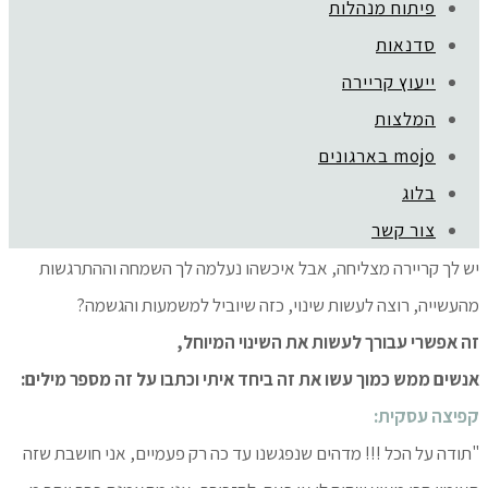
פיתוח מנהלות
סדנאות
כבר תקופה שיש לך מחשבות על עסק עצמאי משלך,
ייעוץ קריירה
רוצה לדעת איך מתגברים על הפחדים והופכים חלום למציאות של
המלצות
הצלחה?
mojo בארגונים
העסק שפתחת מתקדם יפה,
בלוג
אבל בפנים מרגיש לך שהדברים לא זזים מספיק מהר,
צור קשר
רוצה לפרוץ קדימה לשפע כלכלי וחופש?
יש לך קריירה מצליחה, אבל איכשהו נעלמה לך השמחה וההתרגשות
מהעשייה, רוצה לעשות שינוי, כזה שיוביל למשמעות והגשמה?
מי אתם
זה אפשרי עבורך לעשות את השינוי המיוחל,
אנשים ממש כמוך עשו את זה ביחד איתי וכתבו על זה מספר מילים:
קפיצה עסקית:
"תודה על הכל !!! מדהים שנפגשנו עד כה רק פעמיים, אני חושבת שזה