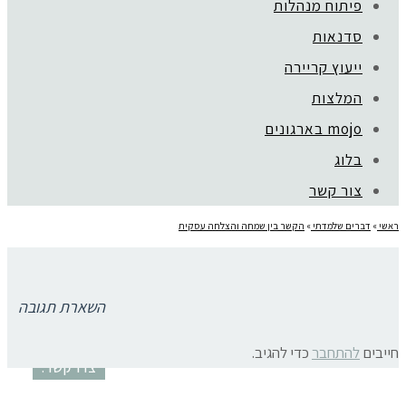
פיתוח מנהלות
סדנאות
ייעוץ קריירה
קהילת סלוניקי 1, תל אביב |
052-6773963
המלצות
© כל הזכויות שמורות לגלית שול |
מדיניות פרטיות
mojo בארגונים
עיצוב:
נסטיה פייביש
| ביצוע:
zivuch
בלוג
צור קשר
ראשי
»
דברים שלמדתי
»
הקשר בין שמחה והצלחה עסקית
joy שמחה כדרך לניהול עסק
תגובות פייסבוק
השארת תגובה
חייבים
להתחבר
כדי להגיב.
צרו קשר: